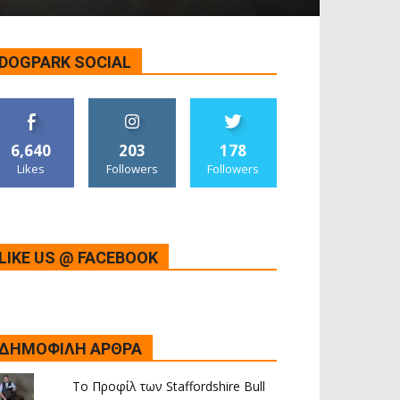
DOGPARK SOCIAL
6,640
203
178
Likes
Followers
Followers
LIKE US @ FACEBOOK
ΔΗΜΟΦΙΛΗ ΑΡΘΡΑ
Το Προφίλ των Staffordshire Bull