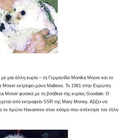
με μια άλλη κυρία – τη Γερμανίδα Monika Moser και το
ρία Moser εκτρέφει μόνο Maltese. Το 1981 στην Ευρώπη
ka Moser φυσικά με τη βοήθεια της κυρίας Goodale. Ο
χεται από εκτροφείο SSR της Mary Money. Αξίζει να
ερα το πρώτο Havanese στον κόσμο που απέκτησε τον τίτλο