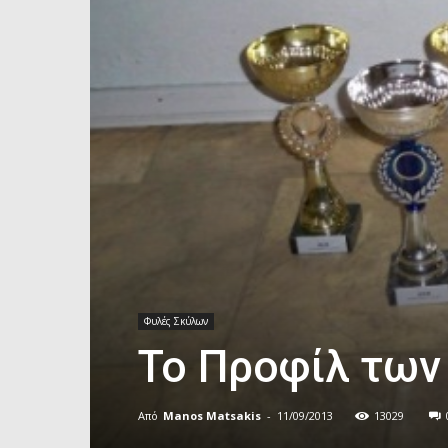
Φυλές Σκύλων
Το Προφίλ των
Από
Manos Matsakis
-
11/09/2013
13029