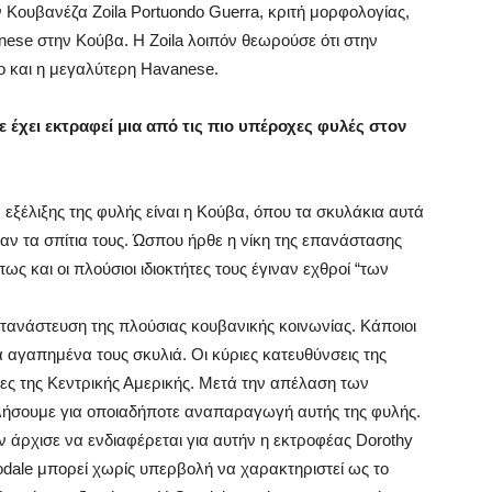
 Κουβανέζα Zoila Portuondo Guerra, κριτή μορφολογίας,
nese στην Κούβα. Η Zoila λοιπόν θεωρούσε ότι στην
o και η μεγαλύτερη Havanese.
ε έχει εκτραφεί μια από τις πιο υπέροχες φυλές στον
 εξέλιξης της φυλής είναι η Κούβα, όπου τα σκυλάκια αυτά
αν τα σπίτια τους. Ώσπου ήρθε η νίκη της επανάστασης
ς και οι πλούσιοι ιδιοκτήτες τους έγιναν εχθροί “των
τανάστευση της πλούσιας κουβανικής κοινωνίας. Κάποιοι
 αγαπημένα τους σκυλιά. Οι κύριες κατευθύνσεις της
ες της Κεντρικής Αμερικής. Μετά την απέλαση των
λήσουμε για οποιαδήποτε αναπαραγωγή αυτής της φυλής.
ν άρχισε να ενδιαφέρεται για αυτήν η εκτροφέας Dorothy
oodale μπορεί χωρίς υπερβολή να χαρακτηριστεί ως το