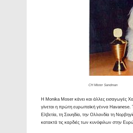
CH Mister Sandman
Η Monika Moser κάνει και άλλες εισαγωγές Χαβ
γίνεται η πρώτη ευρωπαϊκή γέννα Havanese. Τ
Ελβετία, τη Σουηδία, την Ολλανδία τη Νορβηγί
κατακτά τις καρδιές των κυνόφιλων στην Ευρ