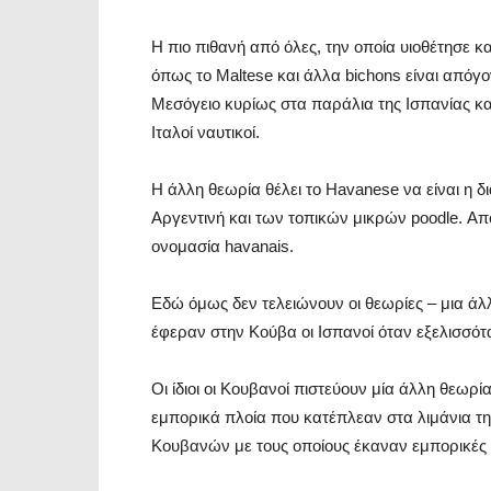
Η πιο πιθανή από όλες, την οποία υιοθέτησε κ
όπως τo Maltese και άλλα bichons είναι απόγον
Μεσόγειο κυρίως στα παράλια της Ισπανίας και
Ιταλοί ναυτικοί.
Η άλλη θεωρία θέλει το Havanese να είναι η 
Αργεντινή και των τοπικών μικρών poodle. Α
ονομασία havanais.
Εδώ όμως δεν τελειώνουν οι θεωρίες – μια άλλ
έφεραν στην Κούβα οι Ισπανοί όταν εξελισσότ
Οι ίδιοι οι Κουβανοί πιστεύουν μία άλλη θεωρ
εμπορικά πλοία που κατέπλεαν στα λιμάνια τ
Κουβανών με τους οποίους έκαναν εμπορικές 