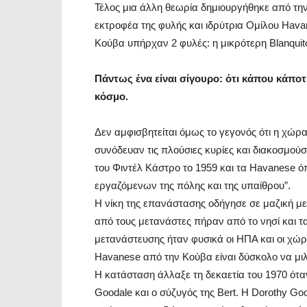
Τέλος μια άλλη θεωρία δημιουργήθηκε από την
εκτροφέα της φυλής και ιδρύτρια Ομίλου Hava
Κούβα υπήρχαν 2 φυλές: η μικρότερη Blanquit
Πάντως ένα είναι σίγουρο: ότι κάπου κάποτ
κόσμο.
Δεν αμφισβητείται όμως το γεγονός ότι η χώρα
συνόδευαν τις πλούσιες κυρίες και διακοσμούσ
του Φιντέλ Κάστρο το 1959 και τα Havanese όπω
εργαζόμενων της πόλης και της υπαίθρου”.
Η νίκη της επανάστασης οδήγησε σε μαζική με
από τους μετανάστες πήραν από το νησί και τα
μετανάστευσης ήταν φυσικά οι ΗΠΑ και οι χώρ
Havanese από την Κούβα είναι δύσκολο να μι
Η κατάσταση άλλαξε τη δεκαετία του 1970 ότα
Goodale και ο σύζυγός της Bert. Η Dorothy G