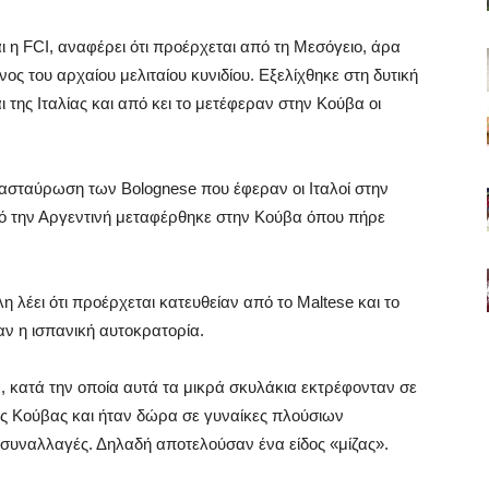
αι η FCI, αναφέρει ότι προέρχεται από τη Μεσόγειο, άρα
ος του αρχαίου μελιταίου κυνιδίου. Εξελίχθηκε στη δυτική
 της Ιταλίας και από κει το μετέφεραν στην Κούβα οι
διασταύρωση των Bolognese που έφεραν οι Ιταλοί στην
πό την Αργεντινή μεταφέρθηκε στην Κούβα όπου πήρε
η λέει ότι προέρχεται κατευθείαν από το Maltese και το
αν η ισπανική αυτοκρατορία.
ία, κατά την οποία αυτά τα μικρά σκυλάκια εκτρέφονταν σε
ης Κούβας και ήταν δώρα σε γυναίκες πλούσιων
συναλλαγές. Δηλαδή αποτελούσαν ένα είδος «μίζας».