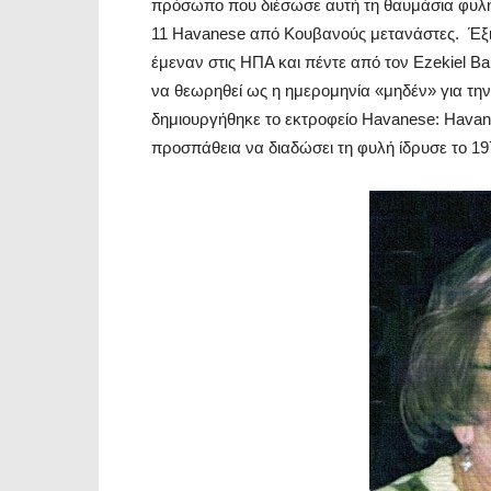
πρόσωπο που διέσωσε αυτή τη θαυμάσια φυλή
11 Havanese από Κουβανούς μετανάστες. Έξι α
έμεναν στις ΗΠΑ και πέντε από τον Ezekiel Ba
να θεωρηθεί ως η ημερομηνία «μηδέν» για τη
δημιουργήθηκε το εκτροφείο Havanese: Havana
προσπάθεια να διαδώσει τη φυλή ίδρυσε το 19