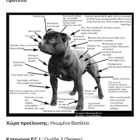
Πρότυπο
Χώρα προέλευσης:
Ηνωμένο Βασίλειο
Kατηγορια F.C.I.:
Ομάδα 3 (Terriers).