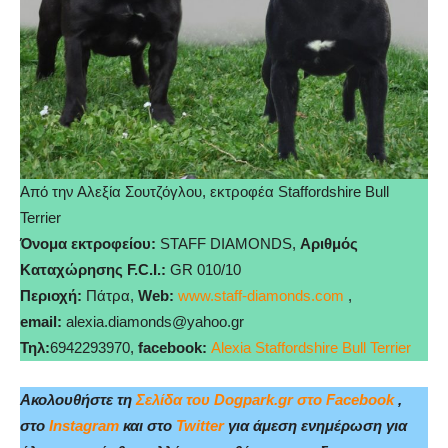
Από την Αλεξία Σουτζόγλου, εκτροφέα Staffordshire Bull
Terrier
Όνομα εκτροφείου:
STAFF DIAMONDS,
Αριθμός
Καταχώρησης F.C.I.:
GR 010/10
Περιοχή:
Πάτρα,
Web:
www.staff-diamonds.com
,
email:
alexia.diamonds@yahoo.gr
Τηλ:
6942293970,
facebook:
Alexia Staffordshire Bull Terrier
Ακολουθήστε τη
Σελίδα του Dogpark.gr στο Facebook
,
στο
Instagram
και στο
Twitter
για άμεση ενημέρωση για