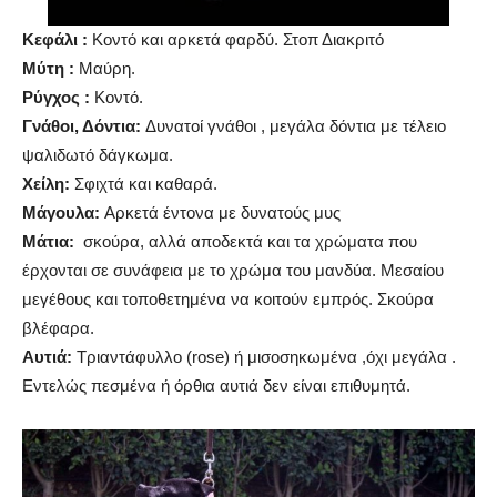
Κεφάλι :
Κοντό και αρκετά φαρδύ. Στοπ Διακριτό
Μύτη :
Μαύρη.
Ρύγχος :
Κοντό.
Γνάθοι, Δόντια:
Δυνατοί γνάθοι , μεγάλα δόντια με τέλειο
ψαλιδωτό δάγκωμα.
Χείλη:
Σφιχτά και καθαρά.
Μάγουλα:
Αρκετά έντονα με δυνατούς μυς
Μάτια:
σκούρα, αλλά αποδεκτά και τα χρώματα που
έρχονται σε συνάφεια με το χρώμα του μανδύα. Μεσαίου
μεγέθους και τοποθετημένα να κοιτούν εμπρός. Σκούρα
βλέφαρα.
Αυτιά:
Τριαντάφυλλο (rose) ή μισοσηκωμένα ,όχι μεγάλα .
Εντελώς πεσμένα ή όρθια αυτιά δεν είναι επιθυμητά.