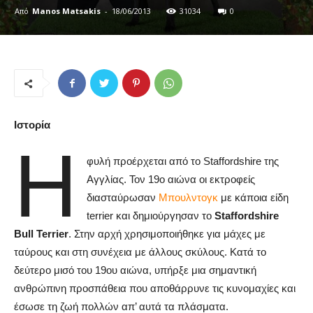
Από
Manos Matsakis
-
18/06/2013
31034
0
Ιστορία
Η
φυλή προέρχεται από το Staffordshire της
Αγγλίας. Τον 19ο αιώνα οι εκτροφείς
διασταύρωσαν
Μπουλντογκ
με κάποια είδη
terrier και δημιούργησαν το
Staffordshire
Bull Terrier
. Στην αρχή χρησιμοποιήθηκε για μάχες με
ταύρους και στη συνέχεια με άλλους σκύλους. Κατά το
δεύτερο μισό του 19ου αιώνα, υπήρξε μια σημαντική
ανθρώπινη προσπάθεια που αποθάρρυνε τις κυνομαχίες και
έσωσε τη ζωή πολλών απ’ αυτά τα πλάσματα.