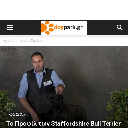
Αρχική
Φυλές Σκύλων
Φυλές Σκύλων
Το Προφίλ των Staffordshire Bull Terrier