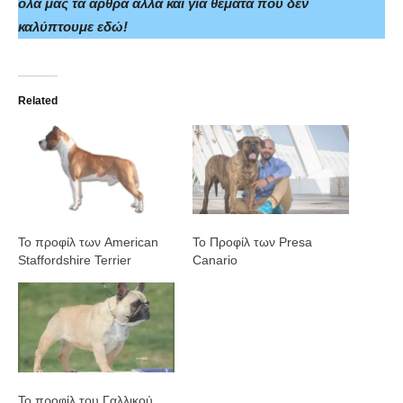
όλα μας τα άρθρα αλλά και για θέματα που δεν
καλύπτουμε εδώ!
Related
Το προφίλ των American
Το Προφίλ των Presa
Staffordshire Terrier
Canario
Το προφίλ του Γαλλικού