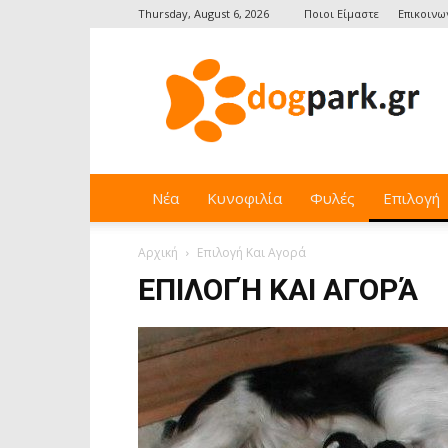
Thursday, August 6, 2026
Ποιοι Είμαστε
Επικοινων
Dogpark.gr
Νέα
Κυνοφιλία
Φυλές
Επιλογή
Αρχική
Επιλογή Και Αγορά
ΕΠΙΛΟΓΉ ΚΑΙ ΑΓΟΡΆ