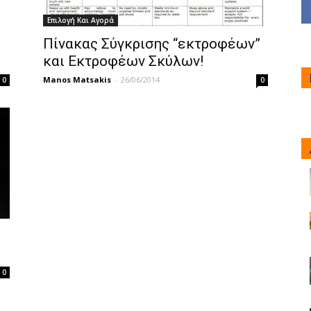
Επιλογή Και Αγορά
Πίνακας Σύγκρισης “εκτροφέων”
και Εκτροφέων Σκύλων!
Manos Matsakis
-
26/06/2014
0
0
0