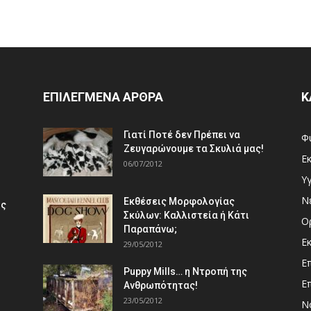
ΕΠΙΛΕΓΜΕΝΑ ΑΡΘΡΑ
Κ
Γιατί Ποτέ δεν Πρέπει να
Φ
Ζευγαρώνουμε τα Σκυλιά μας!
Ε
06/07/2012
Υγ
Ν
Εκθέσεις Μορφολογίας
ός
Σκύλων: Καλλιστεία ή Κάτι
Ο
Παραπάνω;
Ε
29/05/2012
Ε
Puppy Mills… η Ντροπή της
Ε
Ανθρωπότητας!
23/05/2012
Ν