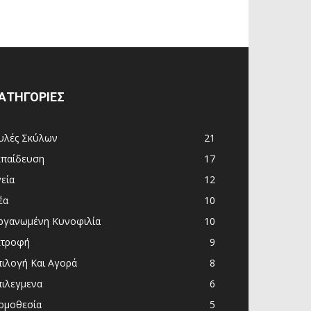
ΑΤΗΓΟΡΙΕΣ
υλές Σκύλων
21
κπαίδευση
17
εία
12
έα
10
ργανωμένη Κυνοφιλία
10
κτροφή
9
πιλογή Και Αγορά
8
πιλεγμενα
6
ομοθεσία
5