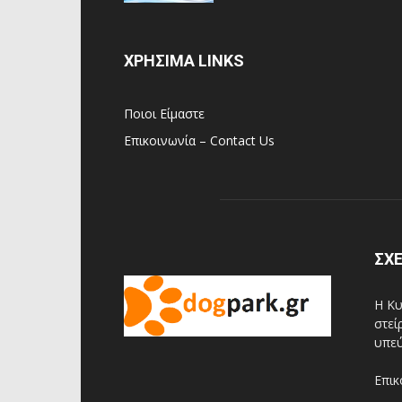
ΧΡΗΣΙΜΑ LINKS
Ποιοι Είμαστε
Επικοινωνία – Contact Us
ΣΧΕ
Η Κυ
στεί
υπεύ
Επικ