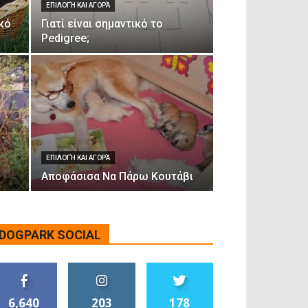
ΕΠΙΛΟΓΉ ΚΑΙ ΑΓΟΡΆ
κό
Γιατί είναι σημαντικό το
Pedigree;
ΕΠΙΛΟΓΉ ΚΑΙ ΑΓΟΡΆ
Αποφάσισα Να Πάρω Κουτάβι
DOGPARK SOCIAL
6,640
203
178