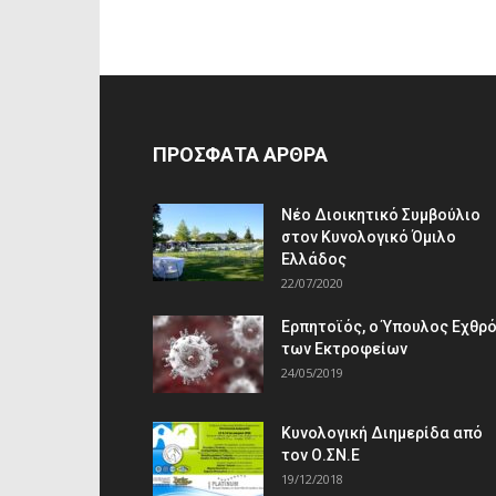
ΠΡΟΣΦΑΤΑ ΑΡΘΡΑ
Νέο Διοικητικό Συμβούλιο
στον Κυνολογικό Όμιλο
Ελλάδος
22/07/2020
Ερπητοϊός, ο Ύπουλος Εχθρ
των Εκτροφείων
24/05/2019
Κυνολογική Διημερίδα από
τον Ο.ΣΝ.Ε
19/12/2018