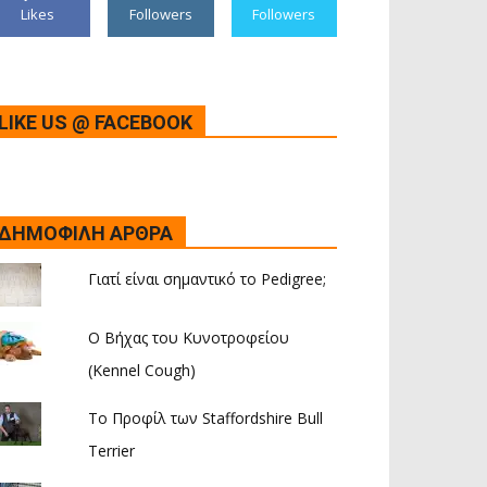
Likes
Followers
Followers
LIKE US @ FACEBOOK
ΔΗΜΟΦΙΛΗ ΑΡΘΡΑ
Γιατί είναι σημαντικό το Pedigree;
Ο Βήχας του Κυνοτροφείου
(Kennel Cough)
Το Προφίλ των Staffordshire Bull
Terrier